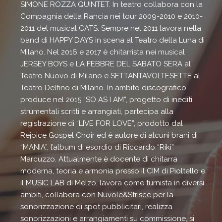
SIMONE ROZZA QUINTET. In teatro collabora con la
Compagnia della Rancia nei tour 2009-2010 e 2010-
2011 del musical CATS. Sempre nel 2011 lavora nella
band di HAPPY DAYS in scena al Teatro della Luna di
Milano. Nel 2016 e 2017 è chitarrista nei musical
JERSEY BOYS e LA FEBBRE DEL SABATO SERA al
Teatro Nuovo di Milano e SETTANTAVOLTESETTE al
Teatro Delfino di Milano. In ambito discografico
produce nel 2015 “SO AS I AM”, progetto di inediti
strumentali scritti e arrangiati, partecipa alla
registrazione di “LIVE FOR LOVE”, prodotto dal
Rejoice Gospel Choir ed è autore di alcuni brani di
“MANIA”, l’album di esordio di Riccardo “Riki”
Marcuzzo. Attualmente è docente di chitarra
moderna, teoria e armonia presso il CIM di Pioltello e
il MUSIC LAB di Melzo, lavora come turnista in diversi
ambiti, collabora con Nuvole&Strisce per la
sonorizzazione di spot pubblicitari, realizza
sonorizzazioni e arrangiamenti su commissione, si