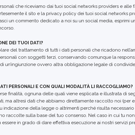
ersonali che riceviamo dai tuoi social networks providers e alle 
rtesemente il sito e la privacy policy dei tuoi social networks 
asci un commento dedicato a noi su un social media, esprimi u
oncorso.
NE DEI TUOI DATI?
tolare del trattamento di tutti i dati personali che ricadono nell’
 personali con soggetti terzi, conservando comunque la responsab
to di un’ingiunzione ovvero altra obbligazione legale di condivi
 DATI PERSONALI E CON QUALI MODALITÀ LI RACCOGLIAMO?
e finalità, ognuna delle quali viene esplicata e illustrata di seg
ti, ma altresì dati che abbiamo direttamente raccolto noi (per ese
 indicazione della legge o altrimenti perché risulta necessario p
no raccolte sulla base del tuo consenso. Nel caso in cui tu non 
sere in grado di dare effettiva esecuzione ai nostri servizi pre