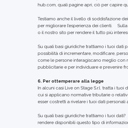
hub.com, quali pagine apri, ciò per capire qua
Testiamo anche il livello di soddisfazione dei
per migliorare l’esperienza dei clienti. Sull
o il nostro sito per rendere il tutto più interes
Su quali basi giuridiche trattiamo i tuoi dati 
possibilità di incrementare, modificare, perso
come le persone interagiscano meglio con noi 
pubblicitarie e per individuare e prevenire fro
6. Per ottemperare alla legge
In alcuni casi Live on Stage S.r.l. tratta i tu
cui si applicano normative tributarie o relati
esser costretti a rivelare i tuoi dati personali 
Su quali basi giuridiche trattiamo i tuoi dat
rendere disponibili questo tipo di informazion