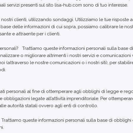
li servizi presenti sul sito lisa-hub.com sono di tuo interesse.
 nostri clienti, utilizzando sondaggi. Utilizziamo le tue risposte
a base delle informazioni di cui sopra, possiamo calibrare le nost
sante e attraente per i clienti.
personali? Trattiamo queste informazioni personali sulla base di le
nalizzare o migliorare altrimenti i nostri servizi e comunicazion
(attraverso le nostre comunicazioni o i nostri siti), per stabil
di.
oi dati personali al fine di ottemperare agli obblighi di legge e r
ve obbligazioni legate all’attività imprenditoriale. Per ottemper
alle autorità statali ovvero agli enti di controllo.
i? Trattiamo queste informazioni personali sulla base di obblighi
i.