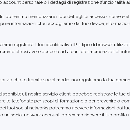
 tuo account personale o i dettagli di registrazione (funzionalità
ri, potremmo memorizzare i tuoi dettagli di accesso, nome e alt
pure informazioni che raccogliamo dal tuo device, informazioni ri
mmo registrare il tuo identificativo IP, il tipo di browser utilizzato
tremmo altresì avere accesso ad alcuni dati memorizzati all’int
oi via chat o tramite social media, noi registriamo la tua comu
onibile), il nostro servizio clienti potrebbe registrare le tue d
are le telefonate per scopi di formazione o per prevenire o com
ei tuoi social networks potremmo ricevere informazioni dai tuo
ando un social network account, potremmo ricevere il tuo profilo re