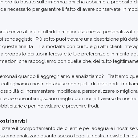
 un profilo basato sulle informazioni cha abbiamo a proposito di 
de necessario per garantire il fatto di avere conservate, in modo
referenze al fine di offrirti la miglior esperienza personalizzata 
i sondaggistici. Più sotto puoi trovare una descrizione più dett
 queste finalità. La modalità con cui tu e gli altri clienti inter
 proposito dei tuoi interessi e le tue preferenze e in merito agli 
rmazioni che raccogliamo con quelle che, del tutto legittimamen
ti personali quando li aggreghiamo e analizziamo? Trattiamo que
olleghiamo i nostri database con quelli di terze parti. Trattiamo
a possibilità di incrementare, modificare, personalizzare o migliora
e persone interagiscano meglio con noi (attraverso le nostre com
blicitarie e per individuare e prevenire frodi.
ostri servizi
alizzare il comportamento dei clienti e per adeguare i nostri ser
Possiamo analizzare quanto spesso leggi la nostra newsletter, qu