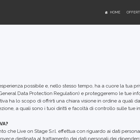
HOME
OFFERT
re esperienza possibile e, nello stesso tempo, ha a cuore la tua pri
General Data Protection Regulation) e proteggeremo le tue infor
a ha lo scopo di offrirti una chiara visione in ordine a quali d
ezione, a quali sono i tuoi diritti e facoltà di controllo sulle tue
IVA?
 che Live on Stage S.r.l. effettua con riguardo ai dati personali 
 invece destinata al trattamento dei dati personali dei dipenden