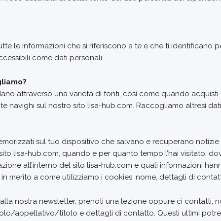
tutte le informazioni che si riferiscono a te e che ti identificano
cessibili come dati personali.
ogliamo?
ano attraverso una varietà di fonti, così come quando acquisti u
te navighi sul nostro sito lisa-hub.com. Raccogliamo altresì dat
emorizzati sul tuo dispositivo che salvano e recuperano notizie in 
to lisa-hub.com, quando e per quanto tempo l’hai visitato, dove
zione all’interno del sito lisa-hub.com e quali informazioni hann
n merito a come utilizziamo i cookies: nome, dettagli di contatto
i alla nostra newsletter, prenoti una lezione oppure ci contatt
uolo/appellativo/titolo e dettagli di contatto. Questi ultimi potr