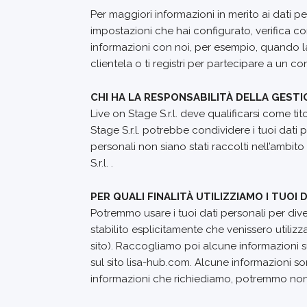
Per maggiori informazioni in merito ai dati p
impostazioni che hai configurato, verifica co
informazioni con noi, per esempio, quando l
clientela o ti registri per partecipare a un c
CHI HA LA RESPONSABILITÀ DELLA GESTIO
Live on Stage S.r.l. deve qualificarsi come ti
Stage S.r.l. potrebbe condividere i tuoi dati
personali non siano stati raccolti nell’ambi
S.r.l. .
PER QUALI FINALITÀ UTILIZZIAMO I TUOI
Potremmo usare i tuoi dati personali per divers
stabilito esplicitamente che venissero utilizza
sito). Raccogliamo poi alcune informazioni su
sul sito lisa-hub.com. Alcune informazioni so
informazioni che richiediamo, potremmo non es