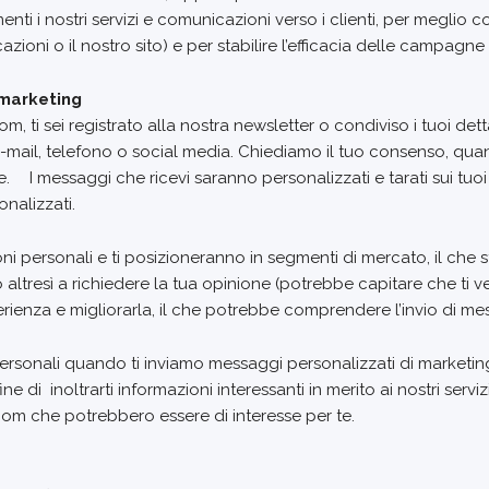
menti i nostri servizi e comunicazioni verso i clienti, per megl
ioni o il nostro sito) e per stabilire l’efficacia delle campagne
 marketing
om, ti sei registrato alla nostra newsletter o condiviso i tuoi de
e-mail, telefono o social media. Chiediamo il tuo consenso, quan
 I messaggi che ricevi saranno personalizzati e tarati sui tuoi i
nalizzati.
oni personali e ti posizioneranno in segmenti di mercato, il che s
altresì a richiedere la tua opinione (potrebbe capitare che ti 
rienza e migliorarla, il che potrebbe comprendere l’invio di me
i personali quando ti inviamo messaggi personalizzati di marketi
ine di inoltrarti informazioni interessanti in merito ai nostri serv
.com che potrebbero essere di interesse per te.